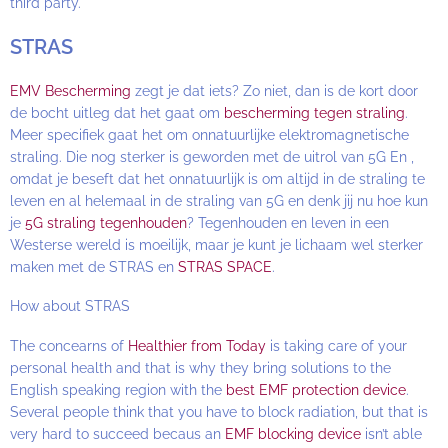
third party.
STRAS
EMV Bescherming
zegt je dat iets? Zo niet, dan is de kort door
de bocht uitleg dat het gaat om
bescherming tegen straling
.
Meer specifiek gaat het om onnatuurlijke elektromagnetische
straling. Die nog sterker is geworden met de uitrol van 5G En ,
omdat je beseft dat het onnatuurlijk is om altijd in de straling te
leven en al helemaal in de straling van 5G en denk jij nu hoe kun
je
5G straling tegenhouden
? Tegenhouden en leven in een
Westerse wereld is moeilijk, maar je kunt je lichaam wel sterker
maken met de STRAS en
STRAS SPACE
.
How about STRAS
The concearns of
Healthier from Today
is taking care of your
personal health and that is why they bring solutions to the
English speaking region with the
best EMF protection device
.
Several people think that you have to block radiation, but that is
very hard to succeed becaus an
EMF blocking device
isn’t able