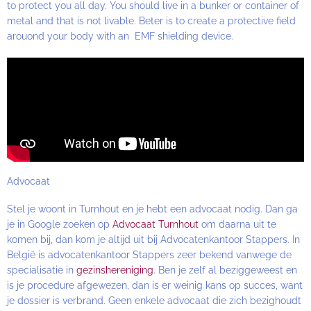
to protect you all day. You should live in a bunker or container of
metal and that is not livable. Beter is to create a protective field
arouond your body with an EMF shielding device.
Advocaat
Stel je woont in Turnhout en je hebt een advocaat nodig. Dan ga
je in Google zoeken op
Advocaat Turnhout
om daarna uit te
komen bij, dan kom je altijd uit bij Advocatenkantoor Stappers. In
België is advocatenkantoor Stappers zeer bekend vanwege de
specialisatie in
gezinshereniging
. Ben je zelf al beziggeweest en
is je procedure afgewezen, dan is er weinig kans op succes, want
je dossier is verbrand. Geen enkele advocaat die zich bezighoudt