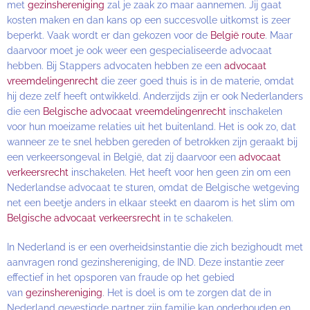
met
gezinshereniging
zal je zaak zo maar aannemen. Jij gaat
kosten maken en dan kans op een succesvolle uitkomst is zeer
beperkt. Vaak wordt er dan gekozen voor de
België route
. Maar
daarvoor moet je ook weer een gespecialiseerde advocaat
hebben. Bij Stappers advocaten hebben ze een
advocaat
vreemdelingenrecht
die zeer goed thuis is in de materie, omdat
hij deze zelf heeft ontwikkeld. Anderzijds zijn er ook Nederlanders
die een
Belgische advocaat vreemdelingenrecht
inschakelen
voor hun moeizame relaties uit het buitenland. Het is ook zo, dat
wanneer ze te snel hebben gereden of betrokken zijn geraakt bij
een verkeersongeval in België, dat zij daarvoor een
advocaat
verkeersrecht
inschakelen. Het heeft voor hen geen zin om een
Nederlandse advocaat te sturen, omdat de Belgische wetgeving
net een beetje anders in elkaar steekt en daarom is het slim om
Belgische advocaat verkeersrecht
in te schakelen.
In Nederland is er een overheidsinstantie die zich bezighoudt met
aanvragen rond gezinshereniging, de IND. Deze instantie zeer
effectief in het opsporen van fraude op het gebied
van
gezinshereniging
. Het is doel is om te zorgen dat de in
Nederland gevestigde partner zijn familie kan onderhouden en