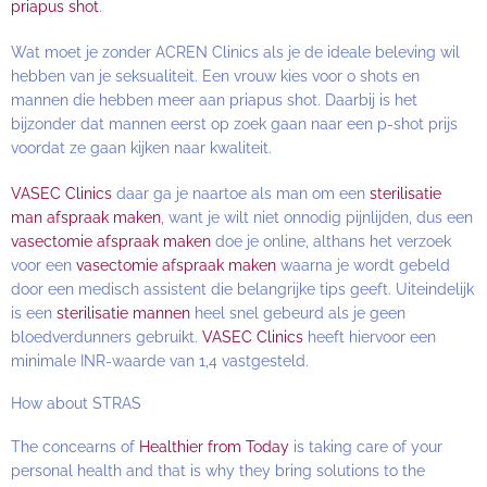
priapus shot
.
Wat moet je zonder ACREN Clinics als je de ideale beleving wil
hebben van je seksualiteit. Een vrouw kies voor o shots en
mannen die hebben meer aan priapus shot. Daarbij is het
bijzonder dat mannen eerst op zoek gaan naar een p-shot prijs
voordat ze gaan kijken naar kwaliteit.
VASEC Clinics
daar ga je naartoe als man om een
sterilisatie
man afspraak maken
, want je wilt niet onnodig pijnlijden, dus een
vasectomie afspraak maken
doe je online, althans het verzoek
voor een
vasectomie afspraak maken
waarna je wordt gebeld
door een medisch assistent die belangrijke tips geeft. Uiteindelijk
is een
sterilisatie mannen
heel snel gebeurd als je geen
bloedverdunners gebruikt.
VASEC Clinics
heeft hiervoor een
minimale INR-waarde van 1,4 vastgesteld.
How about STRAS
The concearns of
Healthier from Today
is taking care of your
personal health and that is why they bring solutions to the